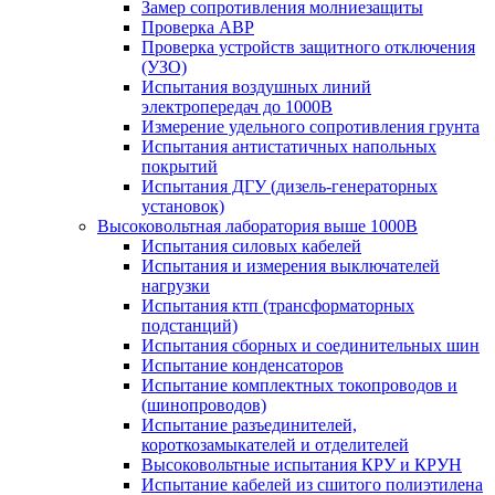
Замер сопротивления молниезащиты
Проверка АВР
Проверка устройств защитного отключения
(УЗО)
Испытания воздушных линий
электропередач до 1000В
Измерение удельного сопротивления грунта
Испытания антистатичных напольных
покрытий
Испытания ДГУ (дизель-генераторных
установок)
Высоковольтная лаборатория выше 1000В
Испытания силовых кабелей
Испытания и измерения выключателей
нагрузки
Испытания ктп (трансформаторных
подстанций)
Испытания сборных и соединительных шин
Испытание конденсаторов
Испытание комплектных токопроводов и
(шинопроводов)
Испытание разъединителей,
короткозамыкателей и отделителей
Высоковольтные испытания КРУ и КРУН
Испытание кабелей из сшитого полиэтилена