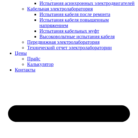
Испытания асинхронных электродвигателей
Кабельная электролаборатория
Испытания кабеля после ремонта
Испытания кабеля повышенным
напряжением
Испытания кабельных муфт
Высоковольтные испытания кабеля
Передвижная электролаборатория
Технический отчет электролаборатории
Цены
Прайс
Калькулятор
Контакты